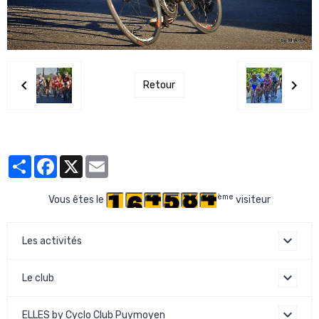
Retour
Partager
Facebook
X
Email
ème
Vous êtes le
visiteur
Les activités
Le club
ELLES by Cyclo Club Puymoyen