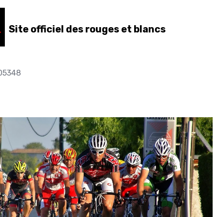
Site officiel des rouges et blancs
05348