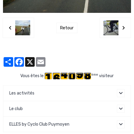
Retour
Partager
Facebook
X
Email
ème
Vous êtes le
visiteur
Les activités
Le club
ELLES by Cyclo Club Puymoyen